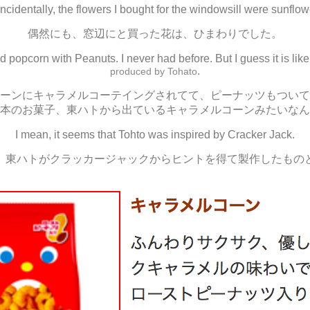
ncidentally, the flowers I bought for the windowsill were sunflow
偶然にも、窓辺にと買った花は、ひまわりでした。
 popcorn with Peanuts. I never had before. But I guess it is li
.
produced by Tohato
ーンにキャラメルコーテイングされてて、ピーナッツもついて
本のお菓子、東ハトから出ているキャラメルコーンみたいなん
I mean, it seems that Tohto was inspired by Cracker Jack.
、東ハトがクラッカージャックからヒントを得て製作したもの