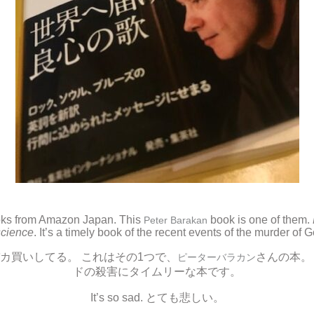
oks from Amazon Japan. This
book is one of them.
Peter Barakan
science
. It’s a timely book of the recent events of the murder of 
カ買いしてる。 これはその1つで、
さんの本。
ピーターバラカン
ドの殺害にタイムリーな本です。
It’s so sad. とても悲しい。