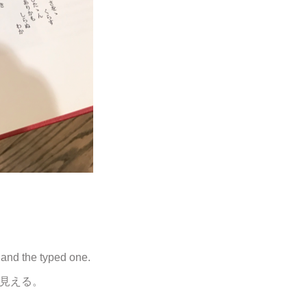
t and the typed one.
見える。