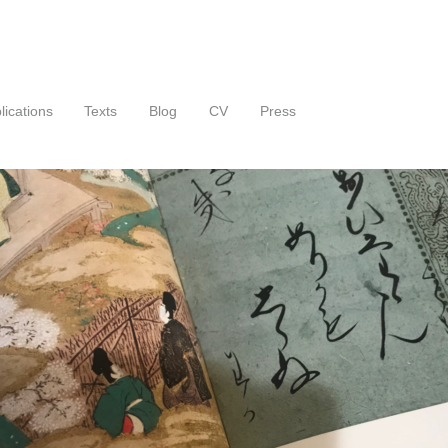
lications
Texts
Blog
CV
Press