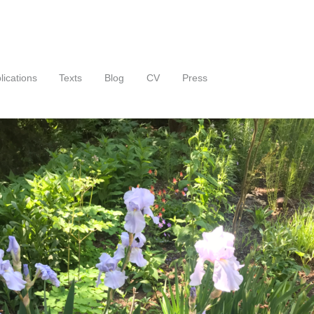
lications
Texts
Blog
CV
Press