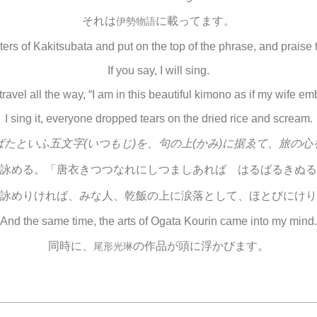
それは
に載ってます。
伊勢物語
ters of Kakitsubata and put on the top of the phrase, and praise th
If you say, I will sing.
travel all the way, “I am in this beautiful kimono as if my wife 
I sing it, everyone dropped tears on the dried rice and scream.
ばたといふ五文字(いつもじ)を、句の上(かみ)に据ゑて、旅の心
詠める。「唐衣きつつなれにしつましあれば はるばるきぬる
詠めりければ、みな人、乾飯の上に涙落として、ほとびにけり
And the same time, the arts of Ogata Kourin came into my mind.
同時に、
の作品が頭に浮かびます。
尾形光琳