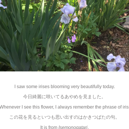
I saw some irises blooming very beautifully today.
今日綺麗に咲いてるあやめを見ました。
Whenever I see this flower, I always remember the phrase of iris
この花を見るといつも思い出すのはかきつばたの句。
It is from
Isemonogatari
.