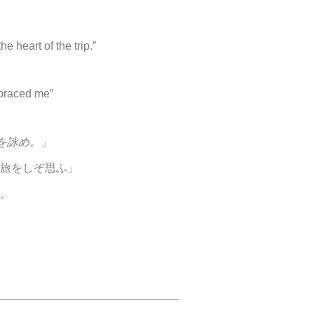
e heart of the trip.”
embraced me”
を詠め。」
旅をしぞ思ふ」
。