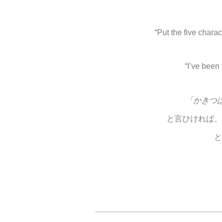
“Put the five charac
“I’ve been 
「かきつ
と言ひければ、
と